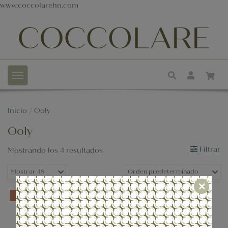
www.coccolarehn.com
Inicio
/ Ooly
Ooly
Filtrar
Mostrando los 4 resultados
×
-50%
-50%