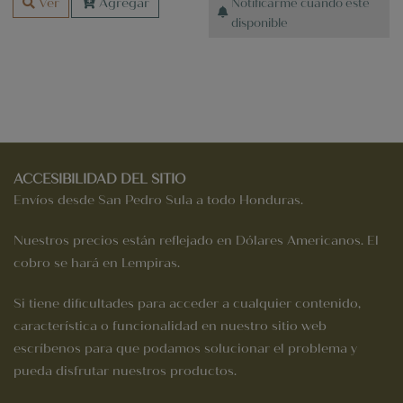
Ver
Agregar
Notificarme cuando esté
original
actual
original
actual
producto
disponible
era:
es:
era:
es:
tiene
$
$
$
$
múltiples
20.78.
10.39.
11.13.
5.57.
variantes.
Las
opciones
se
pueden
elegir
ACCESIBILIDAD DEL SITIO
en
Envíos desde San Pedro Sula a todo Honduras.
la
página
Nuestros precios están reflejado en Dólares Americanos. El
de
cobro se hará en Lempiras.
producto
Si tiene dificultades para acceder a cualquier contenido,
característica o funcionalidad en nuestro sitio web
escríbenos para que podamos solucionar el problema y
pueda disfrutar nuestros productos.