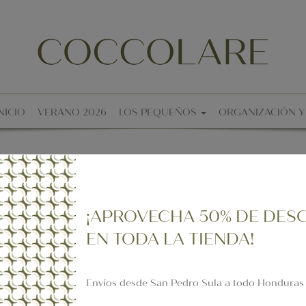
NICIO
VERANO 2026
LOS PEQUEÑOS
ORGANIZACIÓN 
¡APROVECHA 50% DE DES
EN TODA LA TIENDA!
-50%
-50%
Envíos desde San Pedro Sula a todo Honduras