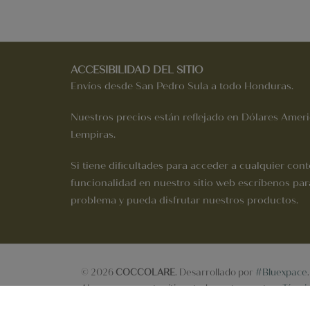
ACCESIBILIDAD DEL SITIO
Envíos desde San Pedro Sula a todo Honduras.
Nuestros precios están reflejado en Dólares Ameri
Lempiras.
Si tiene dificultades para acceder a cualquier cont
funcionalidad en nuestro sitio web escríbenos pa
problema y pueda disfrutar nuestros productos.
© 2026
COCCOLARE
. Desarrollado por
#Bluexpace
.
Al navegar en este sitio usted acepta nuestros
Térmi