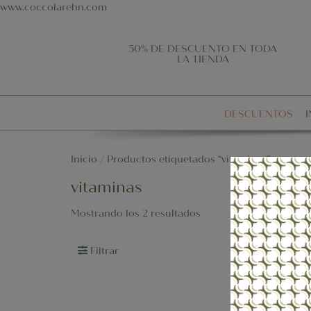
www.coccolarehn.com
50% DE DESCUENTO EN TODA
LA TIENDA
DESCUENTOS
I
Inicio
/ Productos etiquetados “vitaminas”
vitaminas
Mostrando los 2 resultados
Filtrar