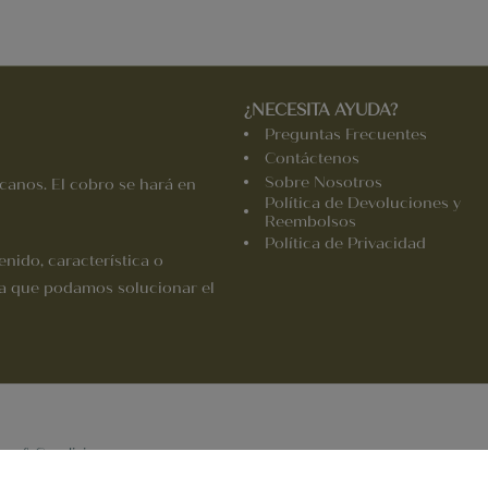
¿NECESITA AYUDA?
Preguntas Frecuentes
Contáctenos
Sobre Nosotros
canos. El cobro se hará en
Política de Devoluciones y
Reembolsos
Política de Privacidad
enido, característica o
ra que podamos solucionar el
nos & Condiciones
.