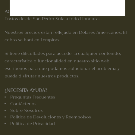
ACCESIBILIDAD DEL SITIO
Envíos desde San Pedro Sula a todo Honduras.
Nuestros precios están reflejado en Dólares Americanos. El
cobro se hará en Lempiras.
Si tiene dificultades para acceder a cualquier contenido,
característica o funcionalidad en nuestro sitio web
escríbenos para que podamos solucionar el problema y
pueda disfrutar nuestros productos.
¿NECESITA AYUDA?
Preguntas Frecuentes
Contáctenos
Sobre Nosotros
Política de Devoluciones y Reembolsos
Política de Privacidad